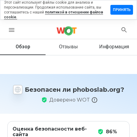
Этот сайт использует файлы cookie для анализа и
персонализации. Продолжая использование сайта, вы
авить
ПРИНЯТЬ
соглашаетесь с нашей
политикой в отношении файлов
ыв на
cookie.
boslab.org
menu
Обзор
Отзывы
Информация
Как бы
вы
оценили
этот
сайт от
1 до 5?
Безопасен ли phoboslab.org?
Доверено WOT
Оценка безопасности веб-
86%
сайта