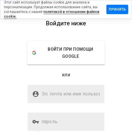
Этот сайт использует файлы cookie для анализа и
персонализации. Продолжая использование сайта, вы
ставить
ПРИНЯТЬ
соглашаетесь с нашей
политикой в отношении файлов
тзыв на
cookie.
llu.ru
Войдите ниже
menu
Обзор
Отзывы
Информация
ВОЙТИ ПРИ ПОМОЩИ
Как бы
GOOGLE
вы
оценили
этот
или
сайт от
1 до 5?
Безопасен ли pillu.ru?
Эл. почта или имя
Неизвестный веб-сайт
пользователя
пароль
Оценка безопасности веб-
3%
сайта