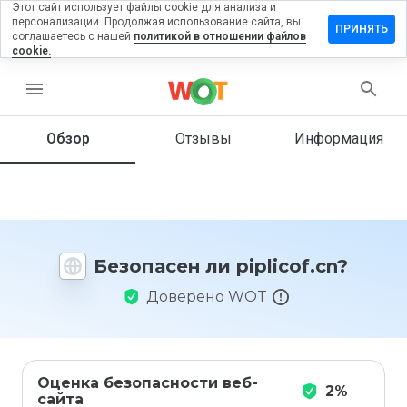
Этот сайт использует файлы cookie для анализа и
персонализации. Продолжая использование сайта, вы
ставить
ПРИНЯТЬ
соглашаетесь с нашей
политикой в отношении файлов
тзыв на
cookie.
plicof.cn
menu
Обзор
Отзывы
Информация
Как бы
вы
оценили
этот
сайт от
1 до 5?
Безопасен ли piplicof.cn?
Доверено WOT
Оценка безопасности веб-
2%
сайта