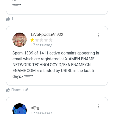
*****
1
LiVeRpUdLiAn932
17 лет назад
Spam-1339 of 1411 active domains appearing in 
email which are registered at XIAMEN ENAME 
NETWORK TECHNOLOGY D/B/A ENAME.CN 
ENAME.COM are Listed by URIBL in the last 5 
days.- *****
Полезный
c۞g
17 лет назад