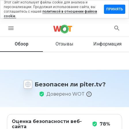
Этот сайт использует файлы cookie для анализа и
персонализации. Продолжая использование сайта, вы
ставить
ПРИНЯТЬ
соглашаетесь с нашей
политикой в отношении файлов
тзыв на
cookie.
ter.tv
menu
Обзор
Отзывы
Информация
Как бы
вы
оценили
этот
сайт от
1 до 5?
Безопасен ли piter.tv?
Доверено WOT
Оценка безопасности веб-
78%
сайта