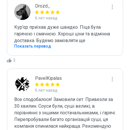
Drozd_
6 лет назад
Кур'єр приїхав дуже швидко. Піца була 
гарячою і смачною. Хороші ціни та відмінна 
доставка. Будемо замовляти ще
Показать перевод
3
PavelKipalas
6 лет назад
Все сподобалося! Замовили сет. Привезли за 
30 хвилин. Соуси були, суші великі, в 
порівнянні з іншими постачальниками, і гарячі. 
Перепробували багато організацій суші, ця 
компанія опинилася найкраща. Рекомендую 