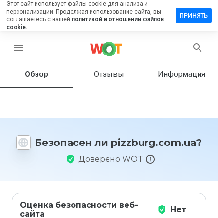
Этот сайт использует файлы cookie для анализа и
персонализации. Продолжая использование сайта, вы
вить
ПРИНЯТЬ
соглашаетесь с нашей
политикой в отношении файлов
в на
cookie.
burg.com.ua
menu
Обзор
Отзывы
Информация
Как бы
вы
оценили
этот
сайт от
1 до 5?
Безопасен ли pizzburg.com.ua?
Доверено WOT
Оценка безопасности веб-
Нет
сайта