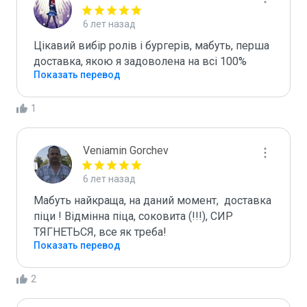
6 лет назад
Цікавий вибір ролів і бургерів, мабуть, перша 
доставка, якою я задоволена на всі 100%
Показать перевод
1
Veniamin Gorchev
6 лет назад
Мабуть найкраща, на даний момент,  доставка 
піци ! Відмінна піца, соковита (!!!), СИР 
ТЯГНЕТЬСЯ, все як треба!
Показать перевод
2