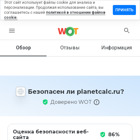
Этот сайт использует файлы cookie для анализа и
персонализации. Продолжая использование сайта, вы
тавить
ПРИНЯТЬ
соглашаетесь с нашей
политикой в отношении файлов
зыв на
cookie.
netcalc.ru
menu
Обзор
Отзывы
Информация
Как бы
вы
оценили
этот
сайт от
1 до 5?
Безопасен ли planetcalc.ru?
Доверено WOT
Оценка безопасности веб-
86%
сайта