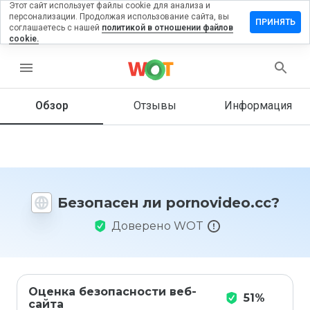
Этот сайт использует файлы cookie для анализа и
персонализации. Продолжая использование сайта, вы
авить
ПРИНЯТЬ
соглашаетесь с нашей
политикой в отношении файлов
ыв на
cookie.
novideo.cc
menu
Обзор
Отзывы
Информация
Как бы
вы
оценили
этот
сайт от
1 до 5?
Безопасен ли pornovideo.cc?
Доверено WOT
Оценка безопасности веб-
51%
сайта