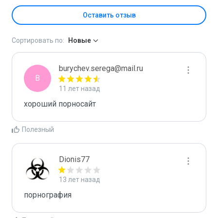
Оставить отзыв
Сортировать по:
Новые
burychev.serega@mail.ru
B
11 лет назад
хороший порносайт
Полезный
Dionis77
13 лет назад
порнография 