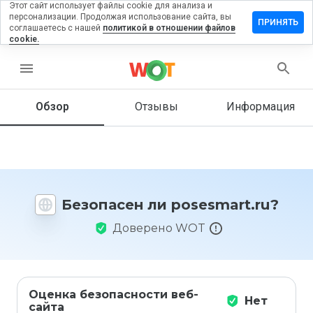
Этот сайт использует файлы cookie для анализа и
персонализации. Продолжая использование сайта, вы
тавить
ПРИНЯТЬ
соглашаетесь с нашей
политикой в отношении файлов
зыв на
cookie.
esmart.ru
menu
Обзор
Отзывы
Информация
Как бы
вы
оценили
этот
сайт от
1 до 5?
Безопасен ли posesmart.ru?
Доверено WOT
Оценка безопасности веб-
Нет
сайта