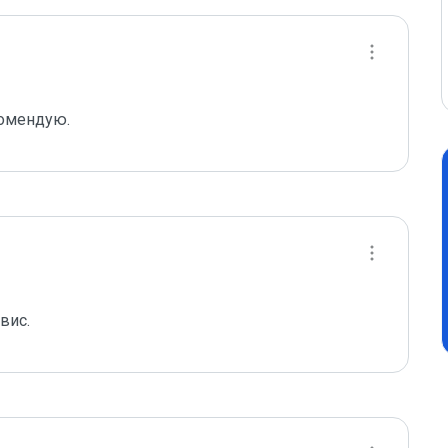
комендую.
вис.