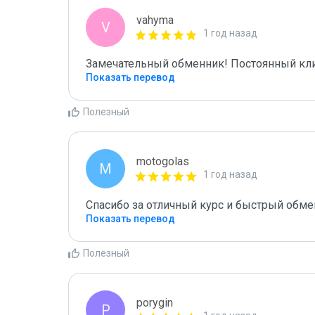
vahyma
V
1 год назад
Замечательный обменник! Постоянный кли
Показать перевод
Полезный
motogolas
M
1 год назад
Спасибо за отличный курс и быстрый обме
Показать перевод
Полезный
porygin
P