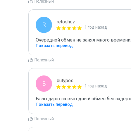
Полезный
retoshov
R
1 год назад
Очередной обмен не занял много времени.
Показать перевод
Полезный
butypos
B
1 год назад
Благодарю за выгодный обмен без задерж
Показать перевод
Полезный