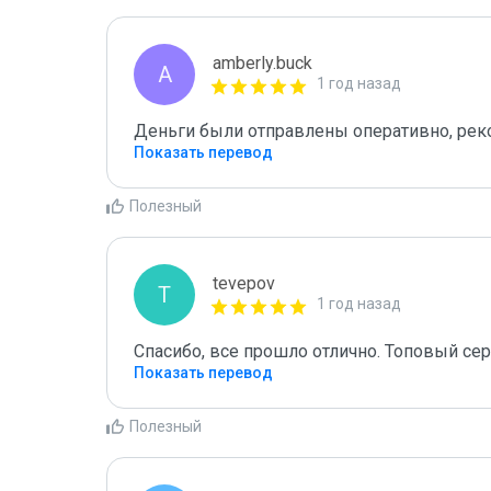
amberly.buck
A
1 год назад
Деньги были отправлены оперативно, ре
Показать перевод
Полезный
tevepov
T
1 год назад
Спасибо, все прошло отлично. Топовый сер
Показать перевод
Полезный