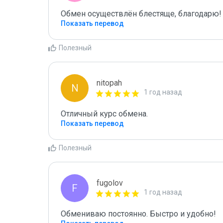
Обмен осуществлён блестяще, благодарю!
Показать перевод
Полезный
nitopah
N
1 год назад
Отличный курс обмена.
Показать перевод
Полезный
fugolov
F
1 год назад
Обмениваю постоянно. Быстро и удобно!