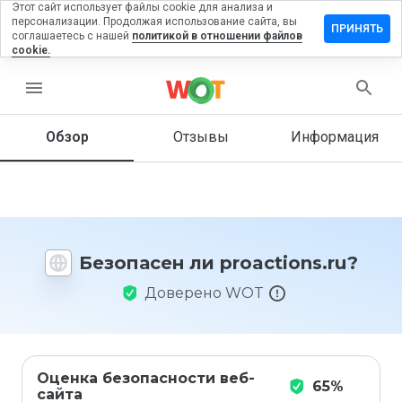
Этот сайт использует файлы cookie для анализа и
персонализации. Продолжая использование сайта, вы
тавить
ПРИНЯТЬ
соглашаетесь с нашей
политикой в отношении файлов
зыв на
cookie.
actions.ru
menu
Обзор
Отзывы
Информация
Как бы
вы
оценили
этот
сайт от
1 до 5?
Безопасен ли proactions.ru?
Доверено WOT
Оценка безопасности веб-
65%
сайта