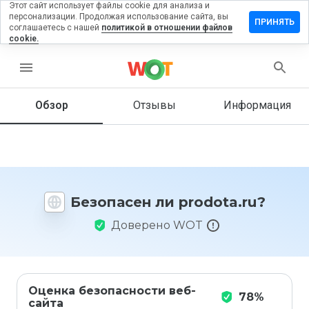
Этот сайт использует файлы cookie для анализа и
персонализации. Продолжая использование сайта, вы
ставить
ПРИНЯТЬ
соглашаетесь с нашей
политикой в отношении файлов
тзыв на
cookie.
odota.ru
menu
Обзор
Отзывы
Информация
Как бы
вы
оценили
этот
сайт от
1 до 5?
Безопасен ли prodota.ru?
Доверено WOT
Оценка безопасности веб-
78%
сайта