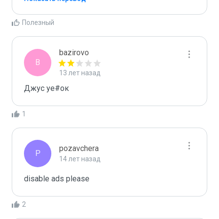
Полезный
bazirovo
B
13 лет назад
Джус уе#ок
1
pozavchera
P
14 лет назад
disable ads please
2