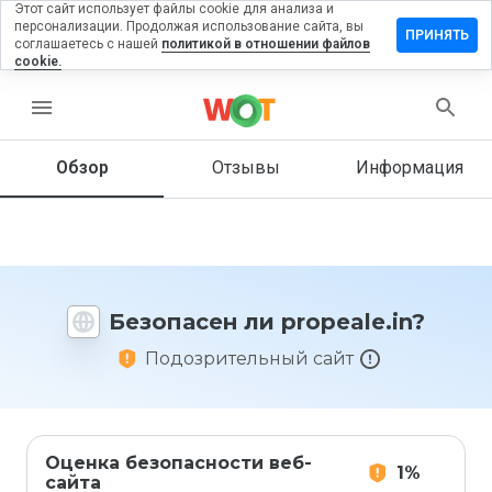
Этот сайт использует файлы cookie для анализа и
персонализации. Продолжая использование сайта, вы
тавить
ПРИНЯТЬ
соглашаетесь с нашей
политикой в отношении файлов
зыв на
cookie.
opeale.in
menu
Обзор
Отзывы
Информация
Как бы
вы
оценили
этот
сайт от
1 до 5?
Безопасен ли propeale.in?
Подозрительный сайт
Оценка безопасности веб-
1%
сайта