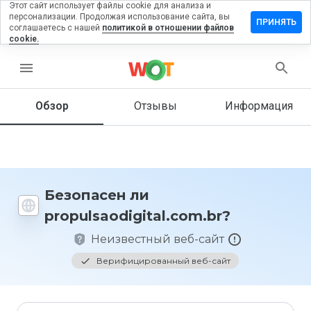
Этот сайт использует файлы cookie для анализа и
персонализации. Продолжая использование сайта, вы
ь отзыв на
ПРИНЯТЬ
соглашаетесь с нашей
политикой в отношении файлов
odigital.com.br
cookie.
menu
Обзор
Отзывы
Информация
Как бы
вы
оценили
этот
сайт от
1 до 5?
Безопасен ли
propulsaodigital.com.br?
Неизвестный веб-сайт
Верифицированный веб-сайт