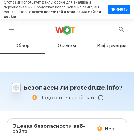
Этот сайт использует файлы cookie для анализа и
персонализации. Продолжая использование сайта, вы
авить
ПРИНЯТЬ
соглашаетесь с нашей
политикой в отношении файлов
ыв на
cookie.
edruze.info
menu
Обзор
Отзывы
Информация
Как бы
вы
оценили
этот
сайт от
1 до 5?
Безопасен ли protedruze.info?
Подозрительный сайт
Оценка безопасности веб-
Нет
сайта