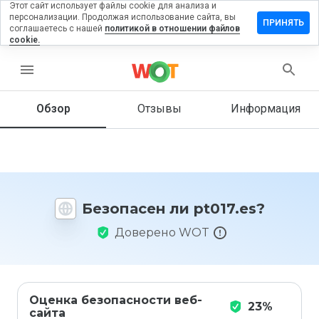
Этот сайт использует файлы cookie для анализа и
персонализации. Продолжая использование сайта, вы
ставить
ПРИНЯТЬ
соглашаетесь с нашей
политикой в отношении файлов
тзыв на
cookie.
t017.es
menu
Обзор
Отзывы
Информация
Как бы
вы
оценили
этот
сайт от
1 до 5?
Безопасен ли pt017.es?
Доверено WOT
Оценка безопасности веб-
23%
сайта