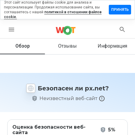
Этот сайт использует файлы cookie для анализа и
персонализации. Продолжая использование сайта, вы
ставить
ПРИНЯТЬ
соглашаетесь с нашей
политикой в отношении файлов
тзыв на
cookie.
x.net
menu
Обзор
Отзывы
Информация
Как бы
вы
оценили
этот
сайт от
1 до 5?
Безопасен ли px.net?
Неизвестный веб-сайт
Оценка безопасности веб-
5%
сайта