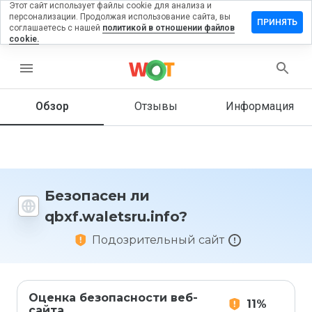
Этот сайт использует файлы cookie для анализа и
персонализации. Продолжая использование сайта, вы
вить отзыв
ПРИНЯТЬ
соглашаетесь с нашей
политикой в отношении файлов
cookie.
waletsru.info
menu
Обзор
Отзывы
Информация
Как бы
вы
оценили
этот
сайт от
1 до 5?
Безопасен ли
qbxf.waletsru.info?
Подозрительный сайт
Оценка безопасности веб-
11%
сайта