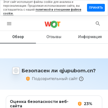
Этот сайт использует файлы cookie для анализа и
персонализации. Продолжая использование сайта, вы
тавить
ПРИНЯТЬ
соглашаетесь с нашей
политикой в отношении файлов
зыв на
cookie.
upubom.cn
menu
Обзор
Отзывы
Информация
Как бы
вы
оценили
этот
сайт от
1 до 5?
Безопасен ли qjupubom.cn?
Подозрительный сайт
Оценка безопасности веб-
23%
сайта