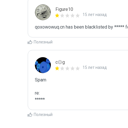
Figure10
15 лет назад
qoxowowuq.cn has been blacklisted by ***** f
Полезный
c۞g
15 лет назад
Spam

re:

*****
Полезный