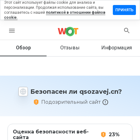
Этот сайт использует файлы cookie для анализа и
персонализации. Продолжая использование сайта, вы
тавить
ПРИНЯТЬ
соглашаетесь с нашей
политикой в отношении файлов
зыв на
cookie.
ozavej.cn
menu
Обзор
Отзывы
Информация
Как бы
вы
оценили
этот
сайт от
1 до 5?
Безопасен ли qsozavej.cn?
Подозрительный сайт
Оценка безопасности веб-
23%
сайта