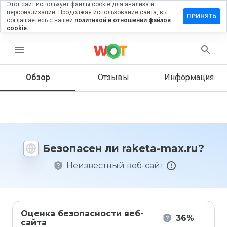
Этот сайт использует файлы cookie для анализа и
персонализации. Продолжая использование сайта, вы
ставить
ПРИНЯТЬ
соглашаетесь с нашей
политикой в отношении файлов
тзыв на
cookie.
aketa-
ax.ru
menu
Обзор
Отзывы
Информация
Как бы
вы
оценили
этот
сайт от
Безопасен ли raketa-max.ru?
1 до 5?
Неизвестный веб-сайт
Оценка безопасности веб-
36%
сайта