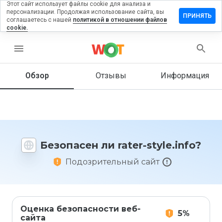
Этот сайт использует файлы cookie для анализа и
персонализации. Продолжая использование сайта, вы
ставить
ПРИНЯТЬ
соглашаетесь с нашей
политикой в отношении файлов
тзыв на
cookie.
ter-
yle.info
menu
Обзор
Отзывы
Информация
Как бы
вы
оценили
этот
сайт от
Безопасен ли rater-style.info?
1 до 5?
Подозрительный сайт
Оценка безопасности веб-
5%
сайта