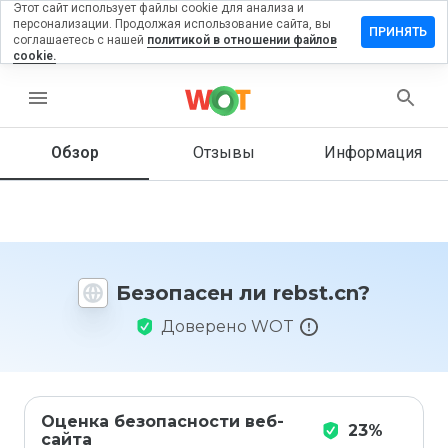
Этот сайт использует файлы cookie для анализа и
персонализации. Продолжая использование сайта, вы
ставить
ПРИНЯТЬ
соглашаетесь с нашей
политикой в отношении файлов
тзыв на
cookie.
ebst.cn
menu
Обзор
Отзывы
Информация
Как бы
вы
оценили
этот
сайт от
1 до 5?
Безопасен ли rebst.cn?
Доверено WOT
Оценка безопасности веб-
23%
сайта