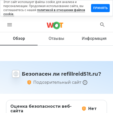
Этот сайт использует файлы cookie для анализа и
персонализации. Продолжая использование сайта, вы
авить
ПРИНЯТЬ
соглашаетесь с нашей
политикой в отношении файлов
ыв на
cookie.
llreid51t.ru
menu
Обзор
Отзывы
Информация
Как бы
вы
оценили
этот
сайт от
1 до 5?
Безопасен ли refillreid51t.ru?
Подозрительный сайт
Оценка безопасности веб-
Нет
сайта