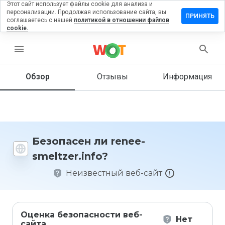
Этот сайт использует файлы cookie для анализа и
персонализации. Продолжая использование сайта, вы
тавить
ПРИНЯТЬ
соглашаетесь с нашей
политикой в отношении файлов
зыв на
cookie.
ee-
ltzer.info
menu
Обзор
Отзывы
Информация
Как бы
вы
оценили
этот
сайт от
Безопасен ли renee-
1 до 5?
smeltzer.info?
Неизвестный веб-сайт
Оценка безопасности веб-
Нет
сайта