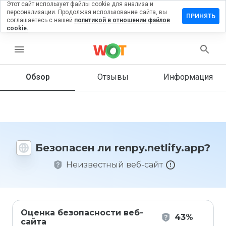
Этот сайт использует файлы cookie для анализа и
персонализации. Продолжая использование сайта, вы
вить
ПРИНЯТЬ
соглашаетесь с нашей
политикой в отношении файлов
в на
cookie.
.netlify.app
menu
Обзор
Отзывы
Информация
Как бы
вы
оценили
этот
сайт от
1 до 5?
Безопасен ли renpy.netlify.app?
Неизвестный веб-сайт
Оценка безопасности веб-
43%
сайта