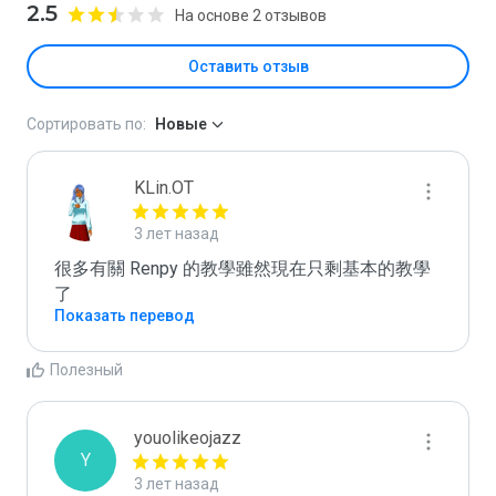
2.5
На основе 2 отзывов
Оставить отзыв
Сортировать по:
Новые
KLin.OT
3 лет назад
很多有關 Renpy 的教學雖然現在只剩基本的教學
了
Показать перевод
Полезный
youolikeojazz
Y
3 лет назад