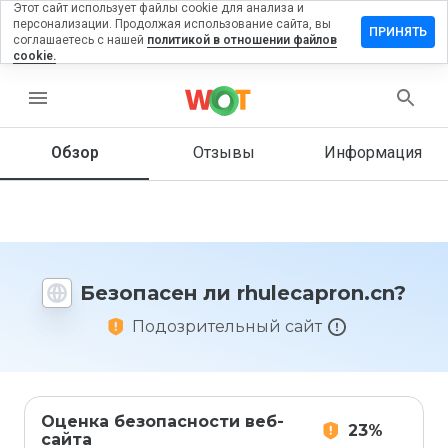
Этот сайт использует файлы cookie для анализа и
персонализации. Продолжая использование сайта, вы
авить
ПРИНЯТЬ
соглашаетесь с нашей
политикой в отношении файлов
ыв на
cookie.
ecapron.cn
menu
Обзор
Отзывы
Информация
Как бы
вы
оценили
этот
сайт от
1 до 5?
Безопасен ли rhulecapron.cn?
Подозрительный сайт
Оценка безопасности веб-
23%
сайта