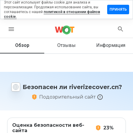
Этот сайт использует файлы cookie для анализа и
персонализации. Продолжая использование сайта, вы
авить
ПРИНЯТЬ
соглашаетесь с нашей
политикой в отношении файлов
в на
cookie.
rizecover.cn
menu
Обзор
Отзывы
Информация
Как бы
вы
оценили
этот
сайт от
1 до 5?
Безопасен ли riverizecover.cn?
Подозрительный сайт
Оценка безопасности веб-
23%
сайта