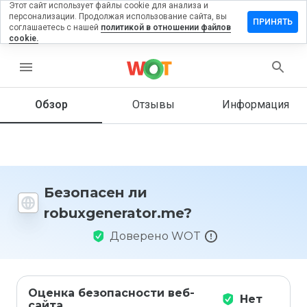
Этот сайт использует файлы cookie для анализа и
персонализации. Продолжая использование сайта, вы
ить отзыв
ПРИНЯТЬ
соглашаетесь с нашей
политикой в отношении файлов
cookie.
generator.me
menu
Обзор
Отзывы
Информация
Как бы
вы
оценили
этот
сайт от
1 до 5?
Безопасен ли
robuxgenerator.me?
Доверено WOT
Оценка безопасности веб-
Нет
сайта