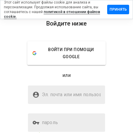
Этот сайт использует файлы cookie для анализа и
персонализации. Продолжая использование сайта, вы
ь отзыв на
ПРИНЯТЬ
соглашаетесь с нашей
политикой в отношении файлов
nthedoughs.info
cookie.
Войдите ниже
menu
Обзор
Отзывы
Информация
Как бы
ВОЙТИ ПРИ ПОМОЩИ
вы
GOOGLE
оценили
этот
сайт от
или
1 до 5?
Безопасен ли
rollinginthedoughs.info?
Эл. почта или имя
пользователя
Подозрительный сайт
пароль
Оценка безопасности веб-
Нет
сайта