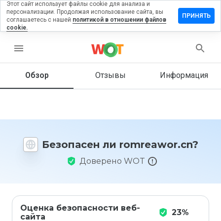
Этот сайт использует файлы cookie для анализа и
персонализации. Продолжая использование сайта, вы
тавить
ПРИНЯТЬ
соглашаетесь с нашей
политикой в отношении файлов
ыв на
cookie.
reawor.cn
menu
Обзор
Отзывы
Информация
Как бы
вы
оценили
этот
сайт от
1 до 5?
Безопасен ли romreawor.cn?
Доверено WOT
Оценка безопасности веб-
23%
сайта