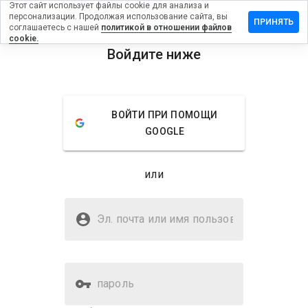
Этот сайт использует файлы cookie для анализа и
персонализации. Продолжая использование сайта, вы
вить отзыв
ПРИНЯТЬ
соглашаетесь с нашей
политикой в отношении файлов
cookie.
rtification.ru
Войдите ниже
menu
Обзор
Отзывы
Информация
ВОЙТИ ПРИ ПОМОЩИ
Как бы
GOOGLE
вы
оценили
этот
или
сайт от
1 до 5?
Безопасен ли
rostcertification.ru?
Эл. почта или имя
пользователя
Доверено WOT
Верифицированный веб-сайт
пароль