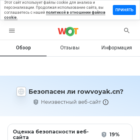
Этот сайт использует файлы cookie для анализа и
персонализации. Продолжая использование сайта, вы
тавить
ПРИНЯТЬ
соглашаетесь с нашей
политикой в отношении файлов
зыв на
cookie.
wvoyak.cn
menu
Обзор
Отзывы
Информация
Как бы
вы
оценили
этот
сайт от
1 до 5?
Безопасен ли rowvoyak.cn?
Неизвестный веб-сайт
Оценка безопасности веб-
19%
сайта