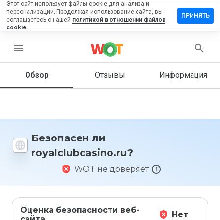
Этот сайт использует файлы cookie для анализа и
персонализации. Продолжая использование сайта, вы
вить отзыв
ПРИНЯТЬ
соглашаетесь с нашей
политикой в отношении файлов
cookie.
clubcasino.ru
menu
Обзор
Отзывы
Информация
Как бы
вы
оценили
этот
сайт от
1 до 5?
Безопасен ли
royalclubcasino.ru?
WOT не доверяет
Оценка безопасности веб-
Нет
сайта