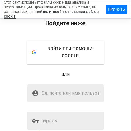
Этот сайт использует файлы cookie для анализа и
персонализации. Продолжая использование сайта, вы
авить
ПРИНЯТЬ
соглашаетесь с нашей
политикой в отношении файлов
ыв на
cookie.
allanton.cn
Войдите ниже
menu
Обзор
Отзывы
Информация
ВОЙТИ ПРИ ПОМОЩИ
Как бы
GOOGLE
вы
оценили
этот
или
сайт от
1 до 5?
Безопасен ли royallanton.cn?
Эл. почта или имя
Подозрительный сайт
пользователя
пароль
Оценка безопасности веб-
23%
сайта