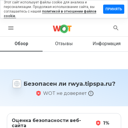
Этот сайт использует файлы cookie для анализа и
персонализации. Продолжая использование сайта, вы
авить
ПРИНЯТЬ
соглашаетесь с нашей
политикой в отношении файлов
ыв на
cookie.
a.tipspa.ru
menu
Обзор
Отзывы
Информация
Как бы
вы
оценили
этот
сайт от
1 до 5?
Безопасен ли rwya.tipspa.ru?
WOT не доверяет
Оценка безопасности веб-
1%
сайта