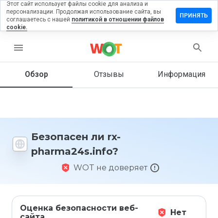
Этот сайт использует файлы cookie для анализа и
персонализации. Продолжая использование сайта, вы
авить
ПРИНЯТЬ
соглашаетесь с нашей
политикой в отношении файлов
в на rx-
cookie.
ma24s.info
menu
Обзор
Отзывы
Информация
Как бы
вы
оценили
этот
сайт от
1 до 5?
Безопасен ли rx-
pharma24s.info?
WOT не доверяет
Оценка безопасности веб-
Нет
сайта