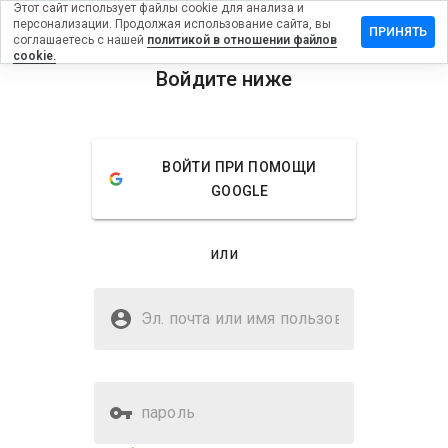
Этот сайт использует файлы cookie для анализа и
персонализации. Продолжая использование сайта, вы
ставить
ПРИНЯТЬ
соглашаетесь с нашей
политикой в отношении файлов
тзыв на
cookie.
xgood-
Войдите ниже
ow.ru
menu
Обзор
Отзывы
Информация
ВОЙТИ ПРИ ПОМОЩИ
GOOGLE
Как бы
вы
оценили
или
этот
сайт от
Безопасен ли rxgood-now.ru?
1 до 5?
Эл. почта или имя
Неизвестный веб-сайт
пользователя
пароль
Оценка безопасности веб-
Нет
сайта