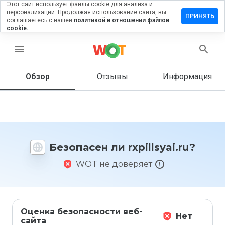
Этот сайт использует файлы cookie для анализа и
персонализации. Продолжая использование сайта, вы
тавить
ПРИНЯТЬ
соглашаетесь с нашей
политикой в отношении файлов
зыв на
cookie.
illsyai.ru
menu
Обзор
Отзывы
Информация
Как бы
вы
оценили
этот
сайт от
1 до 5?
Безопасен ли rxpillsyai.ru?
WOT не доверяет
Оценка безопасности веб-
Нет
сайта