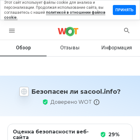
Этот сайт использует файлы cookie для анализа и
персонализации. Продолжая использование сайта, вы
тавить
ПРИНЯТЬ
соглашаетесь с нашей
политикой в отношении файлов
зыв на
cookie.
cool.info
menu
Обзор
Отзывы
Информация
Как бы
вы
оценили
этот
сайт от
1 до 5?
Безопасен ли sacool.info?
Доверено WOT
Оценка безопасности веб-
29%
сайта