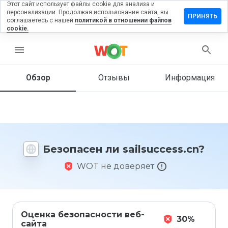
Этот сайт использует файлы cookie для анализа и
персонализации. Продолжая использование сайта, вы
авить
ПРИНЯТЬ
соглашаетесь с нашей
политикой в отношении файлов
ыв на
cookie.
success.cn
menu
Обзор
Отзывы
Информация
Как бы
вы
оценили
этот
сайт от
1 до 5?
Безопасен ли sailsuccess.cn?
WOT не доверяет
Оценка безопасности веб-
30%
сайта