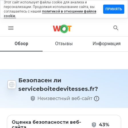
Этот сайт использует файлы cookie для анализа и
персонализации. Продолжая использование сайта, вы
 отзыв на
ПРИНЯТЬ
соглашаетесь с нашей
политикой в отношении файлов
itedevitesses.fr
cookie.
menu
Обзор
Отзывы
Информация
Как бы
вы
оценили
этот
сайт от
1 до 5?
Безопасен ли
serviceboitedevitesses.fr?
Неизвестный веб-сайт
Оценка безопасности веб-
43%
сайта