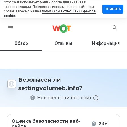
Этот сайт использует файлы cookie для анализа и
персонализации. Продолжая использование сайта, вы
ить отзыв
ПРИНЯТЬ
соглашаетесь с нашей
политикой в отношении файлов
cookie.
gvolumeb.info
menu
Обзор
Отзывы
Информация
Как бы
вы
оценили
этот
сайт от
1 до 5?
Безопасен ли
settingvolumeb.info?
Неизвестный веб-сайт
Оценка безопасности веб-
23%
сайта