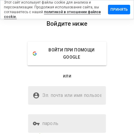
Этот сайт использует файлы cookie для анализа и
персонализации. Продолжая использование сайта, вы
ставить
ПРИНЯТЬ
соглашаетесь с нашей
политикой в отношении файлов
тзыв на
cookie.
wirar.cn
Войдите ниже
menu
Обзор
Отзывы
Информация
ВОЙТИ ПРИ ПОМОЩИ
Как бы
GOOGLE
вы
оценили
этот
или
сайт от
1 до 5?
Безопасен ли sewirar.cn?
Эл. почта или имя
Неизвестный веб-сайт
пользователя
пароль
Оценка безопасности веб-
23%
сайта