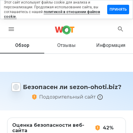
Этот сайт использует файлы cookie для анализа и
персонализации. Продолжая использование сайта, вы
ставить
ПРИНЯТЬ
соглашаетесь с нашей
политикой в отношении файлов
тзыв на
cookie.
ezon-
oti.biz
menu
Обзор
Отзывы
Информация
Как бы
вы
оценили
этот
сайт от
Безопасен ли sezon-ohoti.biz?
1 до 5?
Подозрительный сайт
Оценка безопасности веб-
42%
сайта