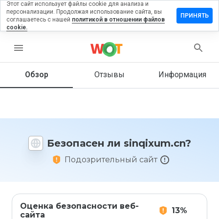
Этот сайт использует файлы cookie для анализа и
персонализации. Продолжая использование сайта, вы
тавить
ПРИНЯТЬ
соглашаетесь с нашей
политикой в отношении файлов
зыв на
cookie.
nqixum.cn
menu
Обзор
Отзывы
Информация
Как бы
вы
оценили
этот
сайт от
1 до 5?
Безопасен ли sinqixum.cn?
Подозрительный сайт
Оценка безопасности веб-
13%
сайта