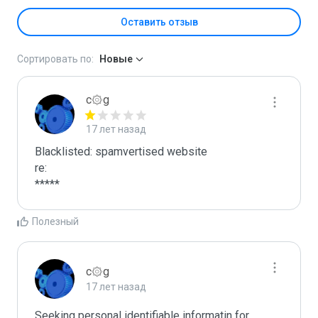
Оставить отзыв
Сортировать по:
Новые
c۞g
17 лет назад
Blacklisted: spamvertised website

re:

*****
Полезный
c۞g
17 лет назад
Seeking personal identifiable informatin for 