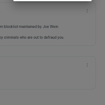
m blocklist maintained by Joe Wein.

y criminals who are out to defraud you.