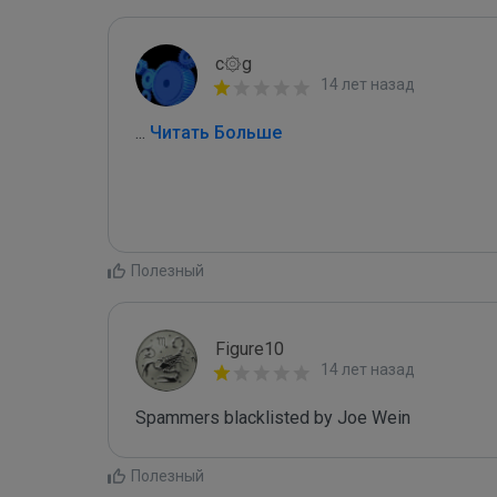
c۞g
14 лет назад
...
 Читать Больше
Полезный
Figure10
14 лет назад
Spammers blacklisted by Joe Wein 
Полезный