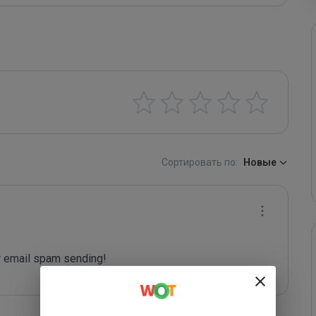
Сортировать по:
Новые
 email spam sending!