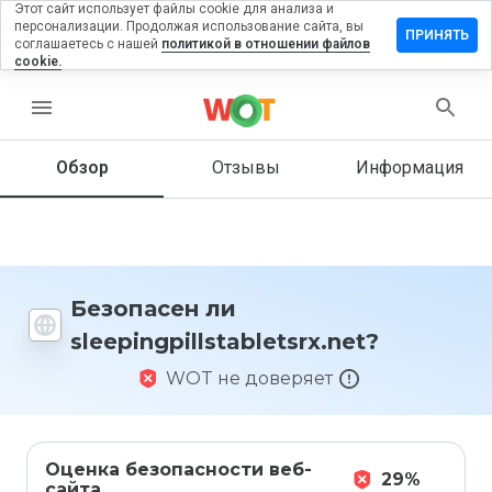
Этот сайт использует файлы cookie для анализа и
персонализации. Продолжая использование сайта, вы
 отзыв на
ПРИНЯТЬ
соглашаетесь с нашей
политикой в отношении файлов
illstabletsrx.net
cookie.
menu
Обзор
Отзывы
Информация
Как бы
вы
оценили
этот
сайт от
1 до 5?
Безопасен ли
sleepingpillstabletsrx.net?
WOT не доверяет
Оценка безопасности веб-
29%
сайта