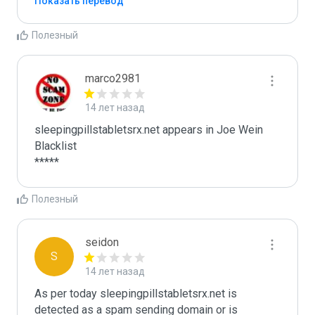
Показать перевод
Полезный
marco2981
14 лет назад
sleepingpillstabletsrx.net appears in Joe Wein 
Blacklist

*****
Полезный
seidon
S
14 лет назад
As per today sleepingpillstabletsrx.net is 
detected as a spam sending domain or is 