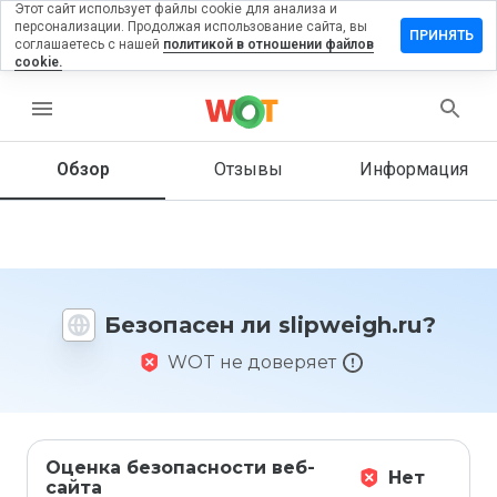
Этот сайт использует файлы cookie для анализа и
персонализации. Продолжая использование сайта, вы
тавить
ПРИНЯТЬ
соглашаетесь с нашей
политикой в отношении файлов
зыв на
cookie.
pweigh.ru
menu
Обзор
Отзывы
Информация
Как бы
вы
оценили
этот
сайт от
1 до 5?
Безопасен ли slipweigh.ru?
WOT не доверяет
Оценка безопасности веб-
Нет
сайта