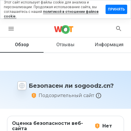
Этот сайт использует файлы cookie для анализа и
персонализации. Продолжая использование сайта, вы
тавить
ПРИНЯТЬ
соглашаетесь с нашей
политикой в отношении файлов
зыв на
cookie.
goodz.cn
menu
Обзор
Отзывы
Информация
Как бы
вы
оценили
этот
сайт от
1 до 5?
Безопасен ли sogoodz.cn?
Подозрительный сайт
Оценка безопасности веб-
Нет
сайта